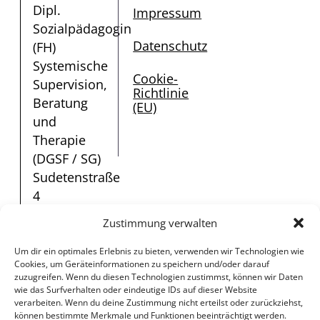
Dipl.
Impressum
Sozialpädagogin
Datenschutz
(FH)
Systemische
Cookie-
Supervision,
Richtlinie
Beratung
(EU)
und
Therapie
Bewertung
(DGSF / SG)
Sudetenstraße
4
91325
Zustimmung verwalten
Adelsdorf
Tel.:
0157 /
Um dir ein optimales Erlebnis zu bieten, verwenden wir Technologien wie
Cookies, um Geräteinformationen zu speichern und/oder darauf
856 925 12
zuzugreifen. Wenn du diesen Technologien zustimmst, können wir Daten
E-
wie das Surfverhalten oder eindeutige IDs auf dieser Website
verarbeiten. Wenn du deine Zustimmung nicht erteilst oder zurückziehst,
Mail:
coaching@therapie-
können bestimmte Merkmale und Funktionen beeinträchtigt werden.