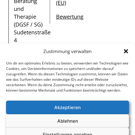
Beratung
(EU)
und
Therapie
Bewertung
(DGSF / SG)
Sudetenstraße
4
91325
Zustimmung verwalten
Adelsdorf
Tel.:
0157 /
Um dir ein optimales Erlebnis zu bieten, verwenden wir Technologien wie
Cookies, um Geräteinformationen zu speichern und/oder darauf
856 925 12
zuzugreifen. Wenn du diesen Technologien zustimmst, können wir Daten
E-
wie das Surfverhalten oder eindeutige IDs auf dieser Website
verarbeiten. Wenn du deine Zustimmung nicht erteilst oder zurückziehst,
Mail:
coaching@therapie-
können bestimmte Merkmale und Funktionen beeinträchtigt werden.
riedel.de
Akzeptieren
supported by
Ablehnen
© 2025 Carola Riedel –
Digitalagentur
Coaching Beratung
websensitive
Einstellungen ansehen