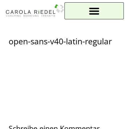
Seminare & Workshops
open-sans-v40-latin-regular
Schreibe einen Kommentar