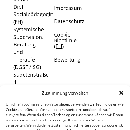
Dipl.
Impressum
Sozialpädagogin
Datenschutz
(FH)
Systemische
Cookie-
Supervision,
Richtlinie
Beratung
(EU)
und
Therapie
Bewertung
(DGSF / SG)
Sudetenstraße
4
91325
Zustimmung verwalten
Adelsdorf
Tel.:
0157 /
Um dir ein optimales Erlebnis zu bieten, verwenden wir Technologien wie
Cookies, um Geräteinformationen zu speichern und/oder darauf
856 925 12
zuzugreifen. Wenn du diesen Technologien zustimmst, können wir Daten
E-
wie das Surfverhalten oder eindeutige IDs auf dieser Website
verarbeiten. Wenn du deine Zustimmung nicht erteilst oder zurückziehst,
Mail:
coaching@therapie-