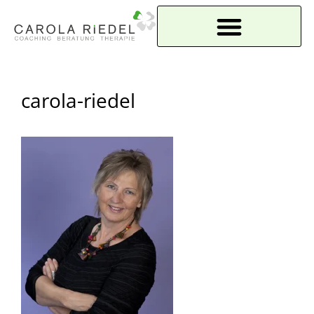
Seminare & Workshops
carola-riedel